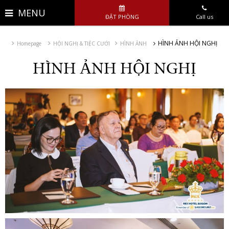
MENU
ĐẶT PHÒNG
Call us
HÌNH ẢNH HỘI NGHỊ
Homepage
HỘI NGHỊ & TIỆC CƯỚI
HÌNH ẢNH
HÌNH ẢNH HỘI NGHỊ