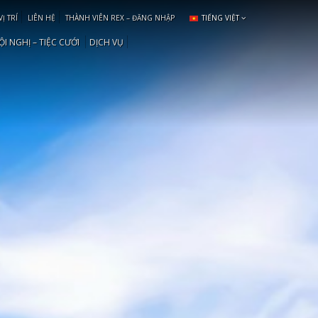
VỊ TRÍ
LIÊN HỆ
THÀNH VIÊN REX – ĐĂNG NHẬP
TIẾNG VIỆT
ỘI NGHỊ – TIỆC CƯỚI
DỊCH VỤ