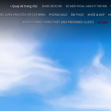
Quay về trang chủ
(8428) 38292185
SỐ ĐIỆN THOẠI: (+84) 917 590 900
NG GIAN VĂN HÓA HỒ CHÍ MINH
PHÒNG NGỦ
ẨM THỰC
KHỎE & ĐẸP
H
KHÁCH HÀNG THÂN THIẾT (REX PREFERRED GUEST)
ƯU ĐÃI