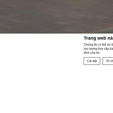
Trang web nà
Chúng tôi có thể sử 
lưu lượng truy cập tr
đích của họ.
Cài đặt
Từ ch
ƯU ĐÃI
Homepage
Tuyên bố cookie bở
Ưu đãi
Cookies là g
Cookies là ít bi
cookie hoặc chọn
Cần th