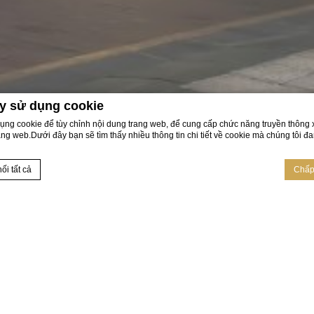
y sử dụng cookie
dụng cookie để tùy chỉnh nội dung trang web, để cung cấp chức năng truyền thông x
ang web.Dưới đây bạn sẽ tìm thấy nhiều thông tin chi tiết về cookie mà chúng tôi 
ối tất cả
Chấp 
i
D-edge Macaron CMP
. Cập nhật cuối cùng: 2022-06-07.
ì?
t thông tin văn bản được trang web sử dụng để nâng cao trải nghiệm người dùng.Chấ
 loại nào bạn muốn cho phép.
iết