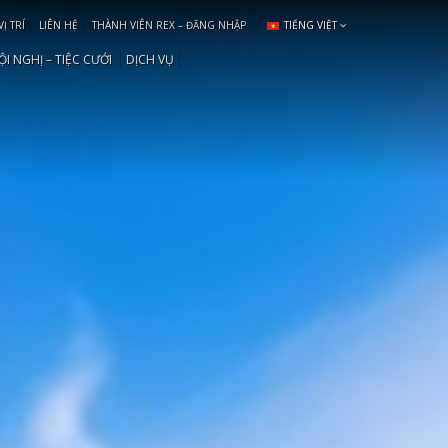
VỊ TRÍ
LIÊN HỆ
THÀNH VIÊN REX – ĐĂNG NHẬP
TIẾNG VIỆT
ỘI NGHỊ – TIỆC CƯỚI
DỊCH VỤ