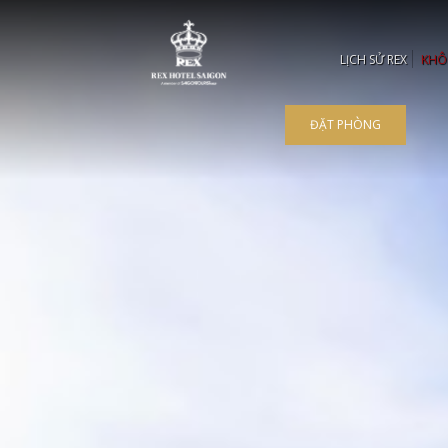
LỊCH SỬ REX
KHÔ