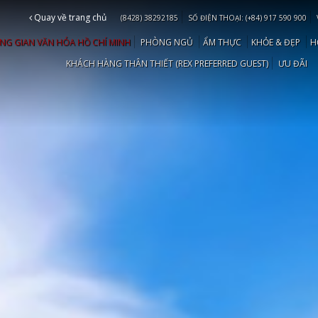
Quay về trang chủ
(8428) 38292185
SỐ ĐIỆN THOẠI: (+84) 917 590 900
NG GIAN VĂN HÓA HỒ CHÍ MINH
PHÒNG NGỦ
ẨM THỰC
KHỎE & ĐẸP
H
KHÁCH HÀNG THÂN THIẾT (REX PREFERRED GUEST)
ƯU ĐÃI