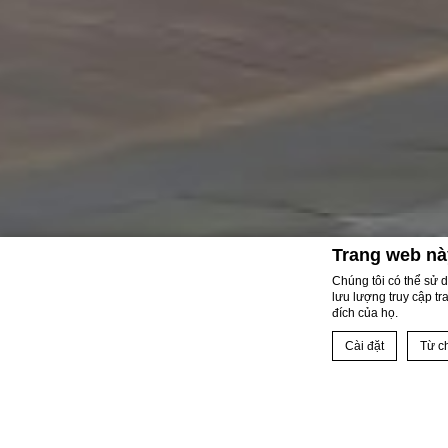
Trang web nà
Chúng tôi có thể sử 
lưu lượng truy cập tr
đích của họ.
Cài đặt
Từ ch
KHÔNG GIAN VĂN HÓA HỒ 
Homepage
Tuyên bố cookie bở
Cookies là g