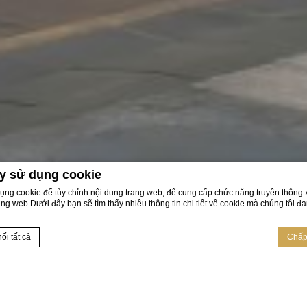
y sử dụng cookie
dụng cookie để tùy chỉnh nội dung trang web, để cung cấp chức năng truyền thông x
ang web.Dưới đây bạn sẽ tìm thấy nhiều thông tin chi tiết về cookie mà chúng tôi 
ối tất cả
Chấp 
CHÍ MINH
i
D-edge Macaron CMP
. Cập nhật cuối cùng: 2022-06-07.
ì?